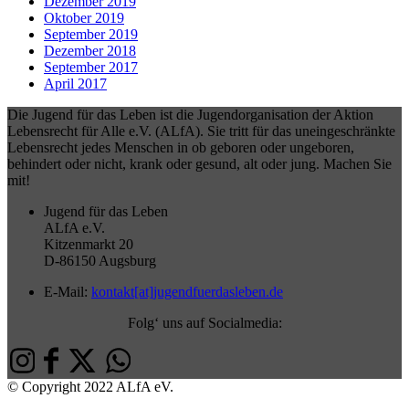
Dezember 2019
Oktober 2019
September 2019
Dezember 2018
September 2017
April 2017
Die Jugend für das Leben ist die Jugendorganisation der Aktion
Lebensrecht für Alle e.V. (ALfA). Sie tritt für das uneingeschränkte
Lebensrecht jedes Menschen in ob geboren oder ungeboren,
behindert oder nicht, krank oder gesund, alt oder jung. Machen Sie
mit!
Jugend für das Leben
ALfA e.V.
Kitzenmarkt 20
D-86150 Augsburg
E-Mail:
kontakt[at]jugendfuerdasleben.de
Folg‘ uns auf Socialmedia:
© Copyright 2022 ALfA eV.