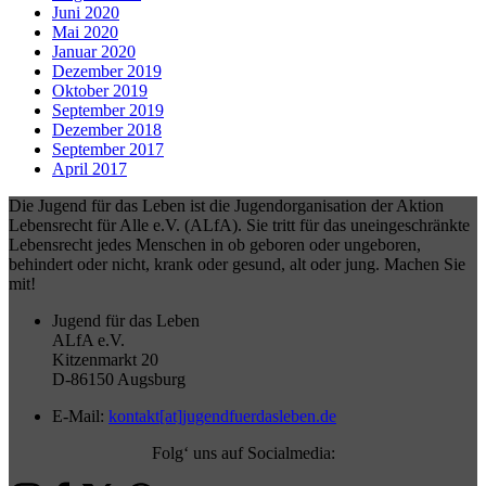
Juni 2020
Mai 2020
Januar 2020
Dezember 2019
Oktober 2019
September 2019
Dezember 2018
September 2017
April 2017
Die Jugend für das Leben ist die Jugendorganisation der Aktion
Lebensrecht für Alle e.V. (ALfA). Sie tritt für das uneingeschränkte
Lebensrecht jedes Menschen in ob geboren oder ungeboren,
behindert oder nicht, krank oder gesund, alt oder jung. Machen Sie
mit!
Jugend für das Leben
ALfA e.V.
Kitzenmarkt 20
D-86150 Augsburg
E-Mail:
kontakt[at]jugendfuerdasleben.de
Folg‘ uns auf Socialmedia: