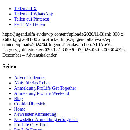
Teilen auf X
Teilen auf WhatsApp
Teilen auf Pinterest
Per E-Mail teilen
https://jugend.alfa-ev.de/wp-content/uploads/2020/11/Blank-800-x-
26823.jpg
268
800
alfa-stricker
https://jugend.alfa-ev.de/wp-
content/uploads/2024/04/Jugend-fuer-das-Leben-ALfA-eV-
Logo.svg
alfa-stricker
2020-12-23 09:30:07
2026-03-03 00:30:47
23.
Dezember – Adventskalender
Seiten
Adventskalender
Aktiv für das Leben
Anmeldung ProLife Get Together
Anmeldung ProLife Weekend
Blog
Cookie-Übersicht
Home
Newsletter Anmeldung
Newsletter-Anmeldung erfolgreich
Pro Life City Tour
Pro Life Forum