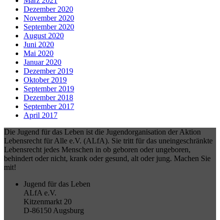
März 2021
Dezember 2020
November 2020
September 2020
August 2020
Juni 2020
Mai 2020
Januar 2020
Dezember 2019
Oktober 2019
September 2019
Dezember 2018
September 2017
April 2017
Die Jugend für das Leben ist die Jugendorganisation der Aktion
Lebensrecht für Alle e.V. (ALfA). Sie tritt für das uneingeschränkte
Lebensrecht jedes Menschen in ob geboren oder ungeboren,
behindert oder nicht, krank oder gesund, alt oder jung. Machen Sie
mit!
Jugend für das Leben
ALfA e.V.
Kitzenmarkt 20
D-86150 Augsburg